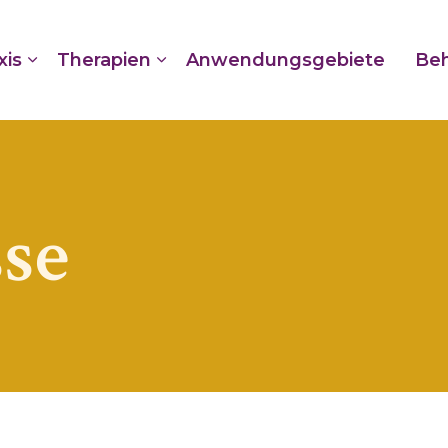
xis
Therapien
Anwendungsgebiete
Beh
se